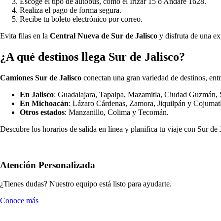
Escoge el tipo de autobús, como el Irizar 15 o Andare 1628.
Realiza el pago de forma segura.
Recibe tu boleto electrónico por correo.
Evita filas en la
Central Nueva de Sur de Jalisco
y disfruta de una e
¿A qué destinos llega Sur de Jalisco?
Camiones Sur de Jalisco
conectan una gran variedad de destinos, entre
En Jalisco
: Guadalajara, Tapalpa, Mazamitla, Ciudad Guzmán, 
En Michoacán
: Lázaro Cárdenas, Zamora, Jiquilpán y Cojumat
Otros estados
: Manzanillo, Colima y Tecomán.
Descubre los horarios de salida en línea y planifica tu viaje con Sur de
Atención Personalizada
¿Tienes dudas? Nuestro equipo está listo para ayudarte.
Conoce más