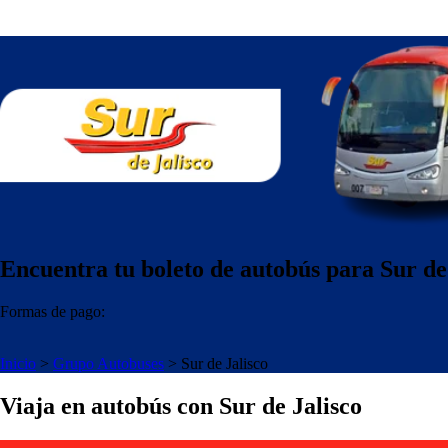
Encuentra tu boleto de autobús para Sur de
Formas de pago:
Inicio
>
Grupo Autobuses
>
Sur de Jalisco
Viaja en autobús con Sur de Jalisco