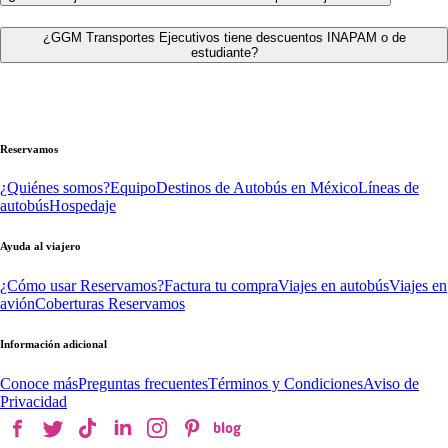
¿GGM Transportes Ejecutivos tiene descuentos INAPAM o de
estudiante?
Reservamos
¿Quiénes somos?
Equipo
Destinos de Autobús en México
Líneas de
autobús
Hospedaje
Ayuda al viajero
¿Cómo usar Reservamos?
Factura tu compra
Viajes en autobús
Viajes en
avión
Coberturas Reservamos
Información adicional
Conoce más
Preguntas frecuentes
Términos y Condiciones
Aviso de
Privacidad