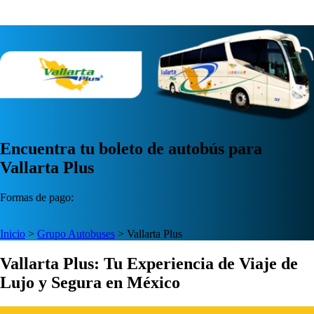
Encuentra tu boleto de autobús para
Vallarta Plus
Formas de pago:
Inicio
>
Grupo Autobuses
>
Vallarta Plus
Vallarta Plus: Tu Experiencia de Viaje de
Lujo y Segura en México