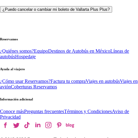
¿Puedo cancelar o cambiar mi boleto de Vallarta Plus Plus?
Reservamos
¿Quiénes somos?
Equipo
Destinos de Autobús en México
Líneas de
autobús
Hospedaje
Ayuda al viajero
¿Cómo usar Reservamos?
Factura tu compra
Viajes en autobús
Viajes en
avión
Coberturas Reservamos
Información adicional
Conoce más
Preguntas frecuentes
Términos y Condiciones
Aviso de
Privacidad