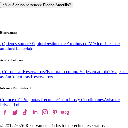
¿A qué grupo pertenece Flecha Amarilla?
Reservamos
¿Quiénes somos?
Equipo
Destinos de Autobús en México
Líneas de
autobús
Hospedaje
Ayuda al viajero
¿Cómo usar Reservamos?
Factura tu compra
Viajes en autobús
Viajes en
avión
Coberturas Reservamos
Información adicional
Conoce más
Preguntas frecuentes
Términos y Condiciones
Aviso de
Privacidad
© 2012-
2026
Reservamos. Todos los derechos reservados.