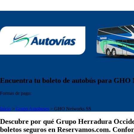
Encuentra tu boleto de autobús para GHO
Formas de pago:
Inicio
>
Grupo Autobuses
>
GHO Networks SS
Descubre por qué Grupo Herradura Occident
boletos seguros en Reservamos.com. Confort