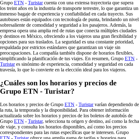
Grupo
ETN
-
Turistar
cuenta con una extensa trayectoria que supera
los treint años en la industria de transporte terrestre, lo que garantiza un
inmenso bagaje de experiencia y confiabilidad en cada trayecto. Sus
autobuses están equipados con tecnología de punta, brindando un nivel
sobresaliente de comodidad y seguridad a los pasajeros. Además, la
empresa opera una amplia red de rutas que conecta múltiples ciudades
y destinos en México, ofreciendo a los viajeros una gran flexibilidad y
opciones para sus traslados. La seguridad es una constante prioridad,
respaldada por estrictos estándares que garantizan un viaje sin
preocupaciones. La compañía también dispone de horarios flexibles,
simplificando la planificación de tus viajes. En resumen, Grupo
ETN
-
Turistar
es sinónimo de experiencia, comodidad y seguridad en cada
travesía, lo que lo convierte en la elección ideal para los viajeros.
¿Cuáles son los horarios y precios de
Grupo ETN - Turistar?
Los horarios y precios de Grupo
ETN
-
Turistar
varían dependiendo de
la ruta, la temporada y la disponibilidad. Para obtener información
actualizada sobre los horarios y precios de los boletos de autobús de
Grupo
ETN
-
Turistar
, selecciona tu origen y destino, así como la fecha
de viaje, y consulta los horarios disponibles, así como los precios
correspondientes para las rutas específicas que te interesen. Grupo
ETN
-
Turistar
ofrece una amplia gama de tarifas y horarios para