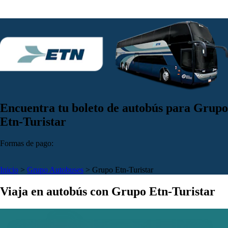
Encuentra tu boleto de autobús para Grupo
Etn-Turistar
Formas de pago:
Inicio
>
Grupo Autobuses
>
Grupo Etn-Turistar
Viaja en autobús con Grupo Etn-Turistar