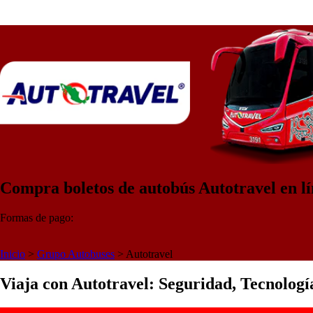
Compra boletos de autobús Autotravel en l
Formas de pago:
Inicio
>
Grupo Autobuses
>
Autotravel
Viaja con Autotravel: Seguridad, Tecnolog