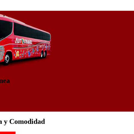
ínea
ía y Comodidad