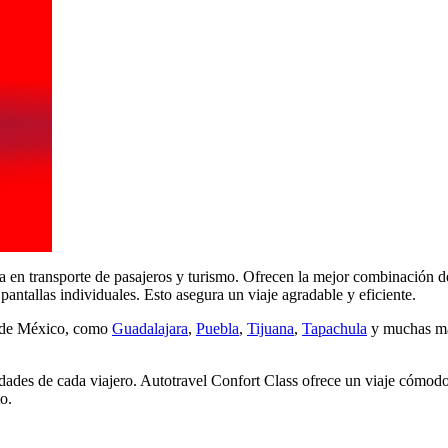
en transporte de pasajeros y turismo. Ofrecen la mejor combinación de 
tallas individuales. Esto asegura un viaje agradable y eficiente.
s de México, como
Guadalajara
,
Puebla
,
Tijuana
,
Tapachula
y muchas má
sidades de cada viajero. Autotravel Confort Class ofrece un viaje cómo
o.