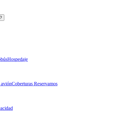
?
obús
Hospedaje
 avión
Coberturas Reservamos
vacidad