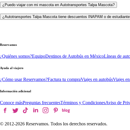
¿Puedo viajar con mi mascota en Autotransportes Talpa Mascota?
¿Autotransportes Talpa Mascota tiene descuentos INAPAM o de estudiante
Reservamos
¿Quiénes somos?
Equipo
Destinos de Autobús en México
Líneas de aut
Ayuda al viajero
¿Cómo usar Reservamos?
Factura tu compra
Viajes en autobús
Viajes en
Información adicional
Conoce más
Preguntas frecuentes
Términos y Condiciones
Aviso de Pri
© 2012-
2026
Reservamos. Todos los derechos reservados.