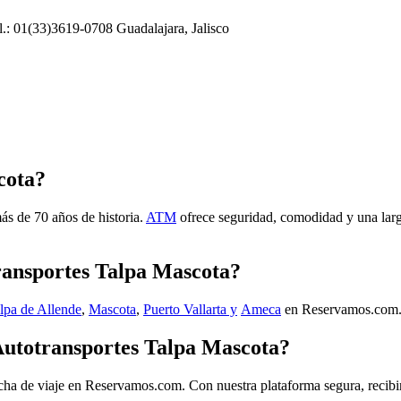
l.: 01(33)3619-0708 Guadalajara, Jalisco
cota?
ás de 70 años de historia.
ATM
ofrece seguridad, comodidad y una larga
transportes Talpa Mascota?
lpa de Allende
,
Mascota
,
Puerto Vallarta y
Ameca
en Reservamos.com. ¡
Autotransportes Talpa Mascota?
cha de viaje en Reservamos.com. Con nuestra plataforma segura, recibirá