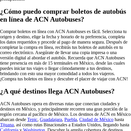
¿Cómo puedo comprar boletos de autobús
en línea de ACN Autobuses?
Comprar boletos en línea con ACN Autobuses es fácil. Selecciona tu
origen y destino, elige la fecha y horario de tu preferencia, completa
los datos requeridos y procede al pago de manera segura. Después de
completar la compra en línea, recibirás tus boletos de autobús en tu
correo electrónico. Asegúrate de llevar una copia impresa o una
versión digital al abordar el autobús. Recuerda que ACN Autobuses
tiene
presencia en más de 15 terminales en México, desde las cuales
puedes iniciar tus viajes o llegar cómodamente a tus destinos,
brindando con esto una mayor comodidad a todos los viajeros.
¡Compra tus boletos en línea y descubre el placer de viajar con ACN!
¿A qué destinos llega ACN Autobuses?
ACN Autobuses opera en diversas rutas que conectan ciudades y
destinos en México, y principalmente
recorren una gran porción de la
región cercana al pacífico de México
. Los destinos de ACN en México
abarcan desde
Tepic
,
Guadalajara
,
Puebla
,
Ciudad de México
hasta
Tijuana
, así como rutas Binacionales a Estados Unidos, llegando hasta
California
y
Washington
. Descubre la amplia cobertura de destinos,