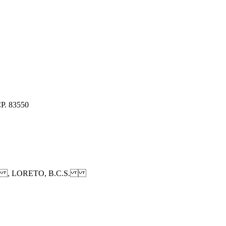
CP. 83550
 , LORETO, B.C.S.