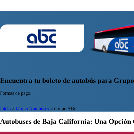
Encuentra tu boleto de autobús para Grup
Formas de pago:
Inicio
>
Grupo Autobuses
>
Grupo ABC
Autobuses de Baja California: Una Opción 