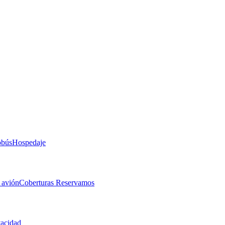
obús
Hospedaje
 avión
Coberturas Reservamos
vacidad