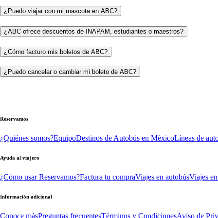
¿Puedo viajar con mi mascota en ABC?
¿ABC ofrece descuentos de INAPAM, estudiantes o maestros?
¿Cómo facturo mis boletos de ABC?
¿Puedo cancelar o cambiar mi boleto de ABC?
Reservamos
¿Quiénes somos?
Equipo
Destinos de Autobús en México
Líneas de aut
Ayuda al viajero
¿Cómo usar Reservamos?
Factura tu compra
Viajes en autobús
Viajes en
Información adicional
Conoce más
Preguntas frecuentes
Términos y Condiciones
Aviso de Pri