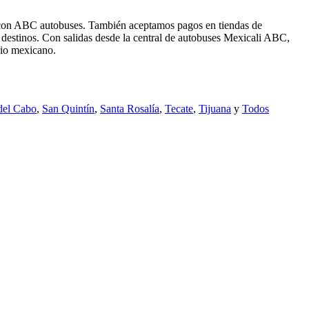
je con ABC autobuses. También aceptamos pagos en tiendas de
destinos. Con salidas desde la central de autobuses Mexicali ABC,
rio mexicano.
del Cabo
,
San Quintín
,
Santa Rosalía
,
Tecate
,
Tijuana
y
Todos