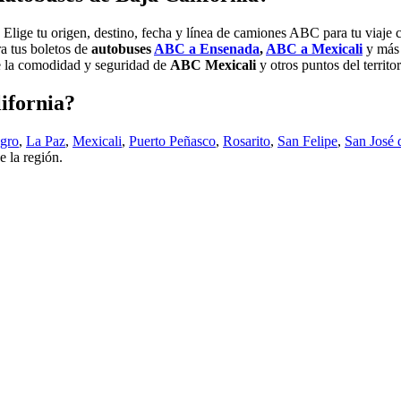
. Elige tu origen, destino, fecha y línea de camiones ABC para tu via
a tus boletos de
autobuses
ABC a Ensenada
,
ABC a Mexicali
y más 
 de la comodidad y seguridad de
ABC Mexicali
y otros puntos del territo
lifornia?
gro
,
La Paz
,
Mexicali
,
Puerto Peñasco
,
Rosarito
,
San Felipe
,
San José 
e la región.