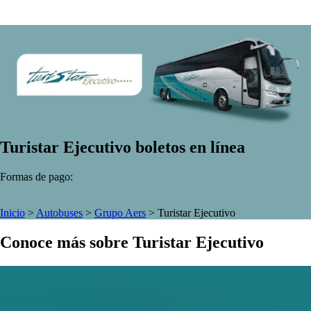
Turistar Ejecutivo boletos en línea
Formas de pago:
Inicio
>
Autobuses
>
Grupo Aers
>
Turistar Ejecutivo
Conoce más sobre Turistar Ejecutivo