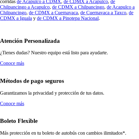
corridas
de Acapulco a CDMX
,
de CDMX a Acapulco
,
de
Chilpancingo a Acapulco
,
de CDMX a Chilpancingo
,
de Acapulco a
Chilpancingo
,
de CDMX a Cuernavaca
,
de Cuernavaca a Taxco
,
de
CDMX a Iguala
y
de CDMX a Pinotepa Nacional
.
Atención Personalizada
¿Tienes dudas? Nuestro equipo está listo para ayudarte.
Conoce más
Métodos de pago seguros
Garantizamos la privacidad y protección de tus datos.
Conoce más
Boleto Flexible
Más protección en tu boleto de autobús con cambios ilimitados*.