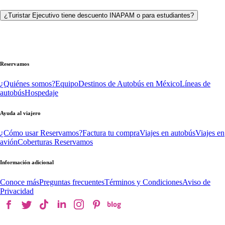
¿Turistar Ejecutivo tiene descuento INAPAM o para estudiantes?
Reservamos
¿Quiénes somos?
Equipo
Destinos de Autobús en México
Líneas de
autobús
Hospedaje
Ayuda al viajero
¿Cómo usar Reservamos?
Factura tu compra
Viajes en autobús
Viajes en
avión
Coberturas Reservamos
Información adicional
Conoce más
Preguntas frecuentes
Términos y Condiciones
Aviso de
Privacidad