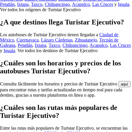
Petatlán
,
Ixtapa
,
Taxco
,
Chilpancingo
,
Acapulco
,
Las Cruces
y
Iguala
.
Ver todos los orígenes de Turistar Ejecutivo
¿A que destinos llega Turistar Ejecutivo?
Los autobuses de Turistar Ejecutivo tienen llegadas a
Ciudad de
México
,
Cuernavaca
,
Lázaro Cárdenas
,
Zihuatanejo
,
Tecpán de
Galeana
,
Petatlán
,
Ixtapa
,
Taxco
,
Chilpancingo
,
Acapulco
,
Las Cruces
y
Iguala
.
Ver todos los destinos de Turistar Ejecutivo
¿Cuáles son los horarios y precios de los
autobuses Turistar Ejecutivo?
Consulta fácilmente los horarios y precios de Turistar Ejecutivo
aquí
para encontrar rutas y tarifas actualizadas en tiempo real para cada
destino, gracias a nuestra plataforma en línea o app.
¿Cuáles son las rutas más populares de
Turistar Ejecutivo?
Entre las rutas más populares de Turistar Ejecutivo, se encuentran las