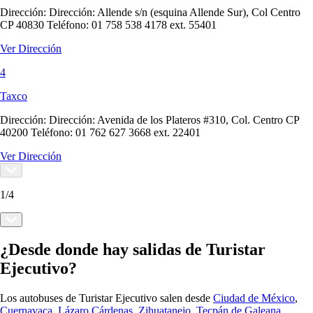
Dirección:
Dirección: Allende s/n (esquina Allende Sur), Col Centro
CP 40830 Teléfono: 01 758 538 4178 ext. 55401
Ver Dirección
4
Taxco
Dirección:
Dirección: Avenida de los Plateros #310, Col. Centro CP
40200 Teléfono: 01 762 627 3668 ext. 22401
Ver Dirección
1
/
4
¿Desde donde hay salidas de Turistar
Ejecutivo?
Los autobuses de Turistar Ejecutivo salen desde
Ciudad de México
,
Cuernavaca
,
Lázaro Cárdenas
,
Zihuatanejo
,
Tecpán de Galeana
,