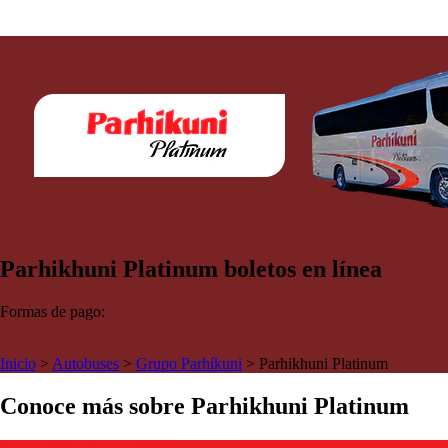
Parhikhuni Platinum boletos en línea
Formas de pago:
Inicio
>
Autobuses
>
Grupo Parhíkuni
>
Parhikhuni Platinum
Conoce más sobre Parhikhuni Platinum