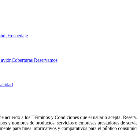
obús
Hospedaje
 avión
Coberturas Reservamos
vacidad
de acuerdo a los Términos y Condiciones que el usuario acepta. Reserva
otipos y nombres de productos, servicios o empresas prestadoras de serv
camente para fines informativos y comparativos para el público consumid