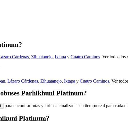
latinum?
Lázaro Cárdenas
,
Zihuatanejo
,
Ixtapa
y
Cuatro Caminos
.
Ver todos los
?
pan
,
Lázaro Cárdenas
,
Zihuatanejo
,
Ixtapa
y
Cuatro Caminos
.
Ver todos
autobuses Parhikhuni Platinum?
para encontrar rutas y tarifas actualizadas en tiempo real para cada de
í
rhikuni Platinum?