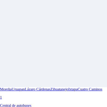
Morelia
Uruapan
Lázaro Cárdenas
Zihuatanejo
Ixtapa
Cuatro Caminos
1
Central de autobuses