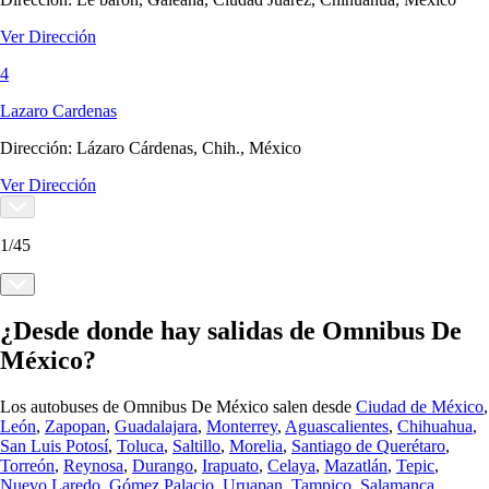
Ver Dirección
4
Lazaro Cardenas
Dirección:
Lázaro Cárdenas, Chih., México
Ver Dirección
1
/
45
¿Desde donde hay salidas de Omnibus De
México?
Los autobuses de Omnibus De México salen desde
Ciudad de México
,
León
,
Zapopan
,
Guadalajara
,
Monterrey
,
Aguascalientes
,
Chihuahua
,
San Luis Potosí
,
Toluca
,
Saltillo
,
Morelia
,
Santiago de Querétaro
,
Torreón
,
Reynosa
,
Durango
,
Irapuato
,
Celaya
,
Mazatlán
,
Tepic
,
Nuevo Laredo
,
Gómez Palacio
,
Uruapan
,
Tampico
,
Salamanca
,