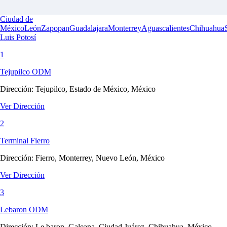
Ciudad de
México
León
Zapopan
Guadalajara
Monterrey
Aguascalientes
Chihuahua
Luis Potosí
1
Tejupilco ODM
Dirección:
Tejupilco, Estado de México, México
Ver Dirección
2
Terminal Fierro
Dirección:
Fierro, Monterrey, Nuevo León, México
Ver Dirección
3
Lebaron ODM
Dirección:
Le baron, Galeana, Ciudad Juárez, Chihuahua, México