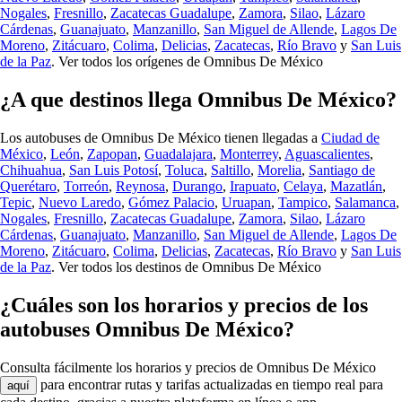
Nogales
,
Fresnillo
,
Zacatecas Guadalupe
,
Zamora
,
Silao
,
Lázaro
Cárdenas
,
Guanajuato
,
Manzanillo
,
San Miguel de Allende
,
Lagos De
Moreno
,
Zitácuaro
,
Colima
,
Delicias
,
Zacatecas
,
Río Bravo
y
San Luis
de la Paz
.
Ver todos los orígenes de Omnibus De México
¿A que destinos llega Omnibus De México?
Los autobuses de Omnibus De México tienen llegadas a
Ciudad de
México
,
León
,
Zapopan
,
Guadalajara
,
Monterrey
,
Aguascalientes
,
Chihuahua
,
San Luis Potosí
,
Toluca
,
Saltillo
,
Morelia
,
Santiago de
Querétaro
,
Torreón
,
Reynosa
,
Durango
,
Irapuato
,
Celaya
,
Mazatlán
,
Tepic
,
Nuevo Laredo
,
Gómez Palacio
,
Uruapan
,
Tampico
,
Salamanca
,
Nogales
,
Fresnillo
,
Zacatecas Guadalupe
,
Zamora
,
Silao
,
Lázaro
Cárdenas
,
Guanajuato
,
Manzanillo
,
San Miguel de Allende
,
Lagos De
Moreno
,
Zitácuaro
,
Colima
,
Delicias
,
Zacatecas
,
Río Bravo
y
San Luis
de la Paz
.
Ver todos los destinos de Omnibus De México
¿Cuáles son los horarios y precios de los
autobuses Omnibus De México?
Consulta fácilmente los horarios y precios de Omnibus De México
para encontrar rutas y tarifas actualizadas en tiempo real para
aquí