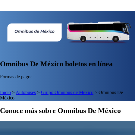
Omnibus De México boletos en línea
Formas de pago:
Inicio
>
Autobuses
>
Grupo Omnibus de Mexico
>
Omnibus De
México
Conoce más sobre Omnibus De México