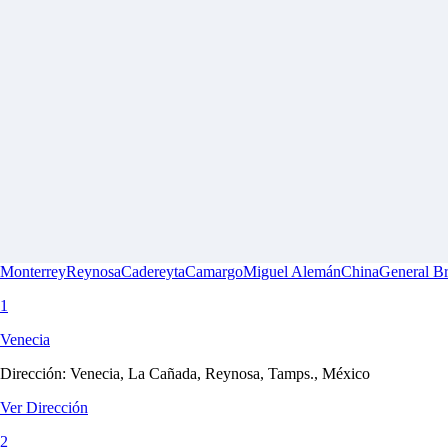
Monterrey
Reynosa
Cadereyta
Camargo
Miguel Alemán
China
General B
1
Venecia
Dirección:
Venecia, La Cañada, Reynosa, Tamps., México
Ver Dirección
2