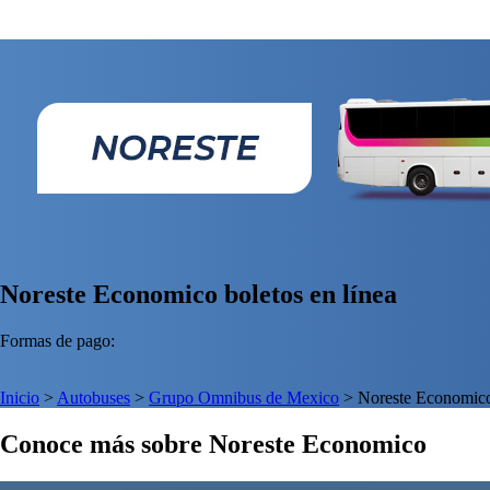
Noreste Economico boletos en línea
Formas de pago:
Inicio
>
Autobuses
>
Grupo Omnibus de Mexico
>
Noreste Economic
Conoce más sobre Noreste Economico