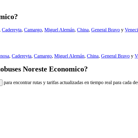
omico?
,
Cadereyta
,
Camargo
,
Miguel Alemán
,
China
,
General Bravo
y
Veneci
nosa
,
Cadereyta
,
Camargo
,
Miguel Alemán
,
China
,
General Bravo
y
V
autobuses Noreste Economico?
para encontrar rutas y tarifas actualizadas en tiempo real para cada de