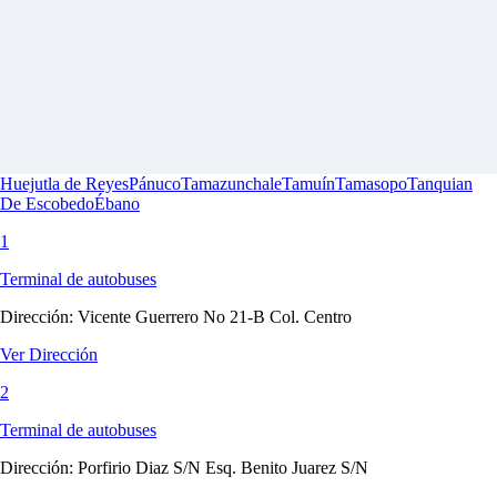
Huejutla de Reyes
Pánuco
Tamazunchale
Tamuín
Tamasopo
Tanquian
De Escobedo
Ébano
1
Terminal de autobuses
Dirección:
Vicente Guerrero No 21-B Col. Centro
Ver Dirección
2
Terminal de autobuses
Dirección:
Porfirio Diaz S/N Esq. Benito Juarez S/N