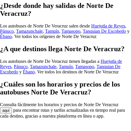
¿Desde donde hay salidas de Norte De
Veracruz?
Los autobuses de Norte De Veracruz salen desde
Huejutla de Reyes
,
Pánuco
,
Tamazunchale
,
Tamuín
,
Tamasopo
,
Tanquian De Escobedo
y
Ébano
.
Ver todos los orígenes de Norte De Veracruz
¿A que destinos llega Norte De Veracruz?
Los autobuses de Norte De Veracruz tienen llegadas a
Huejutla de
Reyes
,
Pánuco
,
Tamazunchale
,
Tamuín
,
Tamasopo
,
Tanquian De
Escobedo
y
Ébano
.
Ver todos los destinos de Norte De Veracruz
¿Cuáles son los horarios y precios de los
autobuses Norte De Veracruz?
Consulta fácilmente los horarios y precios de Norte De Veracruz
para encontrar rutas y tarifas actualizadas en tiempo real para
aquí
cada destino, gracias a nuestra plataforma en línea o app.