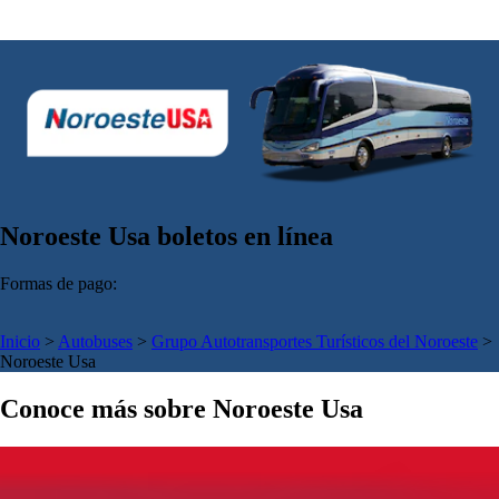
Noroeste Usa boletos en línea
Formas de pago:
Inicio
>
Autobuses
>
Grupo Autotransportes Turísticos del Noroeste
>
Noroeste Usa
Conoce más sobre Noroeste Usa