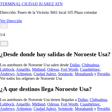
TERMINAL CIUDAD JUAREZ ATN
Dirección:
Paseo de la Victoria 3661 local 105 Plaza consular
Ver Dirección
1
/
4
¿Desde donde hay salidas de Noroeste Usa?
Los autobuses de Noroeste Usa salen desde
Dallas
,
Chihuahua
,
Lubbock
,
Amarillo
,
Midland
,
Odessa
,
Fort Worth
,
Cuauhtémoc
,
Andrews
,
Arlington
,
Ciudad Juárez
,
Seminole
,
Monahands
y
Presidio
.
Ver todos los orígenes de Noroeste Usa
¿A que destinos llega Noroeste Usa?
Los autobuses de Noroeste Usa tienen llegadas a
Dallas
,
Chihuahua
,
Lubbock
,
Amarillo
,
Midland
,
Odessa
,
Fort Worth
,
Cuauhtémoc
,
Andrews
,
Arlington
,
Ciudad Juárez
,
Seminole
,
Monahands
y
Presidio
.