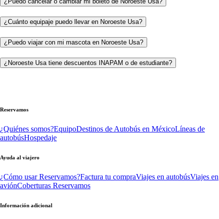
¿Puedo cancelar o cambiar mi boleto de Noroeste Usa?
¿Cuánto equipaje puedo llevar en Noroeste Usa?
¿Puedo viajar con mi mascota en Noroeste Usa?
¿Noroeste Usa tiene descuentos INAPAM o de estudiante?
Reservamos
¿Quiénes somos?
Equipo
Destinos de Autobús en México
Líneas de
autobús
Hospedaje
Ayuda al viajero
¿Cómo usar Reservamos?
Factura tu compra
Viajes en autobús
Viajes en
avión
Coberturas Reservamos
Información adicional