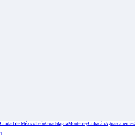
Ciudad de México
León
Guadalajara
Monterrey
Culiacán
Aguascalientes
1