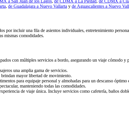
X a San Juan de los Lagos
,
de CDMX a La Piedad
,
de CDMX a Cua
rta
,
de Guadalajara a Nuevo Vallarta
y
de Aguascalientes a Nuevo Vall
 por incluir una fila de asientos individuales, entretenimiento persona
 las mismas comodidades.
ados con múltiples servicios a bordo, asegurando un viaje cómodo y pl
sajeros una amplia gama de servicios.
e brindan mayor libertad de movimiento.
imentos para equipaje personal y almohadas para un descanso óptimo en
spectacular, manteniendo todas las comodidades.
periencia de viaje única. Incluye servicios como cafetería, baños doble