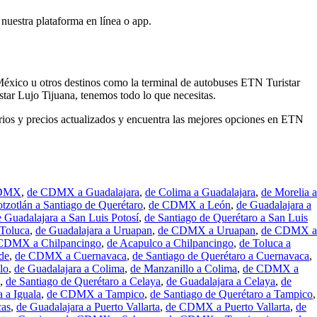
 nuestra plataforma en línea o app.
México u otros destinos como la terminal de autobuses ETN Turistar
ar Lujo Tijuana, tenemos todo lo que necesitas.
arios y precios actualizados y encuentra las mejores opciones en ETN
CDMX
,
de CDMX a Guadalajara
,
de Colima a Guadalajara
,
de Morelia a
tzotlán a Santiago de Querétaro
,
de CDMX a León
,
de Guadalajara a
e Guadalajara a San Luis Potosí
,
de Santiago de Querétaro a San Luis
 Toluca
,
de Guadalajara a Uruapan
,
de CDMX a Uruapan
,
de CDMX a
CDMX a Chilpancingo
,
de Acapulco a Chilpancingo
,
de Toluca a
de
,
de CDMX a Cuernavaca
,
de Santiago de Querétaro a Cuernavaca
,
lo
,
de Guadalajara a Colima
,
de Manzanillo a Colima
,
de CDMX a
,
de Santiago de Querétaro a Celaya
,
de Guadalajara a Celaya
,
de
 a Iguala
,
de CDMX a Tampico
,
de Santiago de Querétaro a Tampico
,
cas
,
de Guadalajara a Puerto Vallarta
,
de CDMX a Puerto Vallarta
,
de