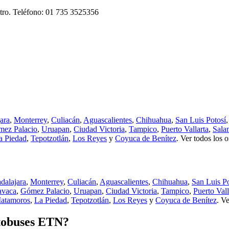
tro. Teléfono: 01 735 3525356
ara
,
Monterrey
,
Culiacán
,
Aguascalientes
,
Chihuahua
,
San Luis Potosí
ez Palacio
,
Uruapan
,
Ciudad Victoria
,
Tampico
,
Puerto Vallarta
,
Sala
a Piedad
,
Tepotzotlán
,
Los Reyes
y
Coyuca de Benítez
.
Ver todos los 
dalajara
,
Monterrey
,
Culiacán
,
Aguascalientes
,
Chihuahua
,
San Luis Po
avaca
,
Gómez Palacio
,
Uruapan
,
Ciudad Victoria
,
Tampico
,
Puerto Vall
atamoros
,
La Piedad
,
Tepotzotlán
,
Los Reyes
y
Coyuca de Benítez
.
Ve
utobuses ETN?