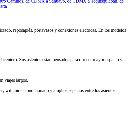
tro Caminos
,
de CDMX a Sahuayo
,
de CDMX a Tequisquiapan
,
de
arta
lizado, reposapiés, portavasos y conexiones eléctricas. En los modelos
acentero. Sus asientos están pensados para ofrecer mayor espacio y
 viajes largos.
s, wifi, aire acondicionado y amplios espacios entre los asientos.