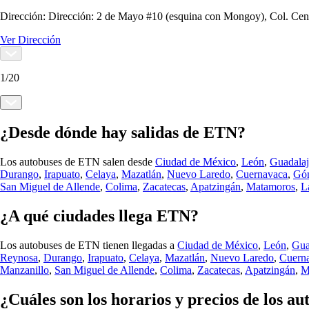
Dirección:
Dirección: 2 de Mayo #10 (esquina con Mongoy), Col. Cen
Ver Dirección
1
/
20
¿Desde dónde hay salidas de ETN?
Los autobuses de ETN salen desde
Ciudad de México
,
León
,
Guadalaj
Durango
,
Irapuato
,
Celaya
,
Mazatlán
,
Nuevo Laredo
,
Cuernavaca
,
Góm
San Miguel de Allende
,
Colima
,
Zacatecas
,
Apatzingán
,
Matamoros
,
L
¿A qué ciudades llega ETN?
Los autobuses de ETN tienen llegadas a
Ciudad de México
,
León
,
Gua
Reynosa
,
Durango
,
Irapuato
,
Celaya
,
Mazatlán
,
Nuevo Laredo
,
Cuern
Manzanillo
,
San Miguel de Allende
,
Colima
,
Zacatecas
,
Apatzingán
,
M
¿Cuáles son los horarios y precios de los a