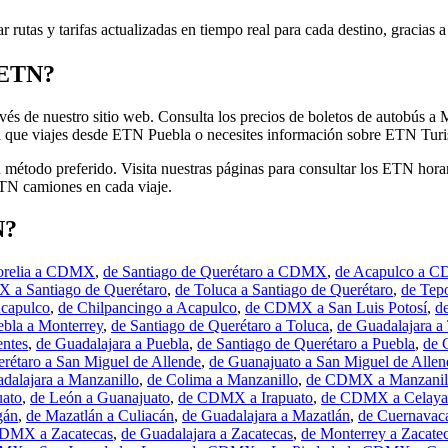
r rutas y tarifas actualizadas en tiempo real para cada destino, gracias a
 ETN?
s de nuestro sitio web. Consulta los precios de boletos de autobús a 
que viajes desde ETN Puebla o necesites información sobre ETN Turist
tu método preferido. Visita nuestras páginas para consultar los ETN hor
ETN camiones en cada viaje.
N?
orelia a CDMX
,
de Santiago de Querétaro a CDMX
,
de Acapulco a 
 a Santiago de Querétaro
,
de Toluca a Santiago de Querétaro
,
de Tepo
Acapulco
,
de Chilpancingo a Acapulco
,
de CDMX a San Luis Potosí
,
d
ebla a Monterrey
,
de Santiago de Querétaro a Toluca
,
de Guadalajara a
entes
,
de Guadalajara a Puebla
,
de Santiago de Querétaro a Puebla
,
de 
erétaro a San Miguel de Allende
,
de Guanajuato a San Miguel de Allen
dalajara a Manzanillo
,
de Colima a Manzanillo
,
de CDMX a Manzanil
uato
,
de León a Guanajuato
,
de CDMX a Irapuato
,
de CDMX a Celaya
gán
,
de Mazatlán a Culiacán
,
de Guadalajara a Mazatlán
,
de Cuernavaca
DMX a Zacatecas
,
de Guadalajara a Zacatecas
,
de Monterrey a Zacate