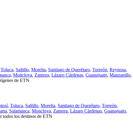
,
Toluca
,
Saltillo
,
Morelia
,
Santiago de Querétaro
,
Torreón
,
Reynosa
,
manca
,
Monclova
,
Zamora
,
Lázaro Cárdenas
,
Guanajuato
,
Manzanillo
,
orígenes de ETN
tosí
,
Toluca
,
Saltillo
,
Morelia
,
Santiago de Querétaro
,
Torreón
,
arta
,
Salamanca
,
Monclova
,
Zamora
,
Lázaro Cárdenas
,
Guanajuato
,
r todos los destinos de ETN