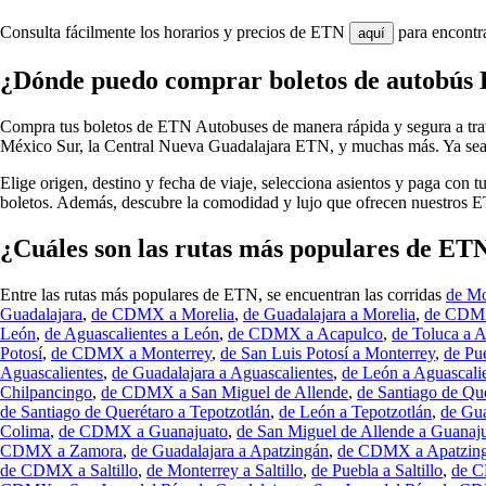
Consulta fácilmente los horarios y precios de ETN
para encontra
aquí
¿Dónde puedo comprar boletos de autobús
Compra tus boletos de ETN Autobuses de manera rápida y segura a travé
México Sur, la Central Nueva Guadalajara ETN, y muchas más. Ya sea 
Elige origen, destino y fecha de viaje, selecciona asientos y paga con 
boletos. Además, descubre la comodidad y lujo que ofrecen nuestros 
¿Cuáles son las rutas más populares de ET
Entre las rutas más populares de ETN, se encuentran las corridas
de M
Guadalajara
,
de CDMX a Morelia
,
de Guadalajara a Morelia
,
de CDMX
León
,
de Aguascalientes a León
,
de CDMX a Acapulco
,
de Toluca a 
Potosí
,
de CDMX a Monterrey
,
de San Luis Potosí a Monterrey
,
de Pu
Aguascalientes
,
de Guadalajara a Aguascalientes
,
de León a Aguascali
Chilpancingo
,
de CDMX a San Miguel de Allende
,
de Santiago de Qu
de Santiago de Querétaro a Tepotzotlán
,
de León a Tepotzotlán
,
de Gua
Colima
,
de CDMX a Guanajuato
,
de San Miguel de Allende a Guanaj
CDMX a Zamora
,
de Guadalajara a Apatzingán
,
de CDMX a Apatzin
de CDMX a Saltillo
,
de Monterrey a Saltillo
,
de Puebla a Saltillo
,
de C