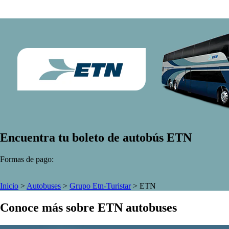
Encuentra tu boleto de autobús ETN
Formas de pago:
Inicio
>
Autobuses
>
Grupo Etn-Turistar
>
ETN
Conoce más sobre ETN autobuses