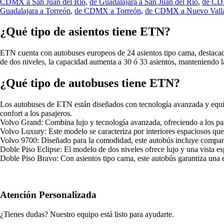
CDMX a San Juan del Río
,
de Guadalajara a San Juan del Río
,
de CDM
Guadalajara a Torreón
,
de CDMX a Torreón
,
de CDMX a Nuevo Valla
¿Qué tipo de asientos tiene ETN?
ETN cuenta con autobuses europeos de 24 asientos tipo cama, destacados
de dos niveles, la capacidad aumenta a 30 ó 33 asientos, manteniendo
¿Qué tipo de autobuses tiene ETN?
Los autobuses de ETN están diseñados con tecnología avanzada y equip
confort a los pasajeros.
Volvo Grand: Combina lujo y tecnología avanzada, ofreciendo a los pa
Volvo Luxury: Este modelo se caracteriza por interiores espaciosos qu
Volvo 9700: Diseñado para la comodidad, este autobús incluye compart
Doble Piso Eclipse: El modelo de dos niveles ofrece lujo y una vista e
Doble Piso Bravo: Con asientos tipo cama, este autobús garantiza una ex
Atención Personalizada
¿Tienes dudas? Nuestro equipo está listo para ayudarte.