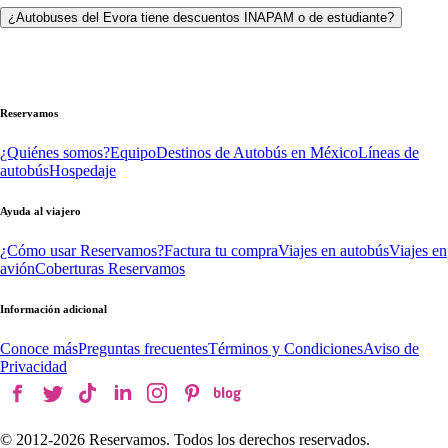
¿Autobuses del Evora tiene descuentos INAPAM o de estudiante?
Reservamos
¿Quiénes somos?
Equipo
Destinos de Autobús en México
Líneas de
autobús
Hospedaje
Ayuda al viajero
¿Cómo usar Reservamos?
Factura tu compra
Viajes en autobús
Viajes en
avión
Coberturas Reservamos
Información adicional
Conoce más
Preguntas frecuentes
Términos y Condiciones
Aviso de
Privacidad
© 2012-
2026
Reservamos. Todos los derechos reservados.