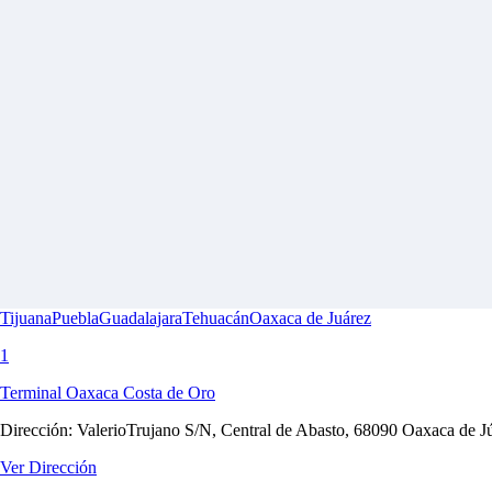
Tijuana
Puebla
Guadalajara
Tehuacán
Oaxaca de Juárez
1
Terminal Oaxaca Costa de Oro
Dirección:
ValerioTrujano S/N, Central de Abasto, 68090 Oaxaca de J
Ver Dirección