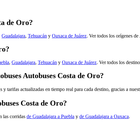
ta de Oro?
,
Guadalajara
,
Tehuacán
y
Oaxaca de Juárez
.
Ver todos los orígenes d
ro?
uebla
,
Guadalajara
,
Tehuacán
y
Oaxaca de Juárez
.
Ver todos los destin
utobuses Autobuses Costa de Oro?
s y tarifas actualizadas en tiempo real para cada destino, gracias a nues
tobuses Costa de Oro?
n las corridas
de Guadalajara a Puebla
y
de Guadalajara a Oaxaca
.