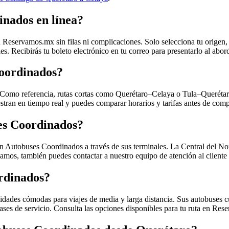
nados en línea?
eservamos.mx sin filas ni complicaciones. Solo selecciona tu origen, d
les. Recibirás tu boleto electrónico en tu correo para presentarlo al ab
Coordinados?
d. Como referencia, rutas cortas como Querétaro–Celaya o Tula–Querétaro 
stran en tiempo real y puedes comparar horarios y tarifas antes de comp
ses Coordinados?
on Autobuses Coordinados a través de sus terminales. La Central del N
amos, también puedes contactar a nuestro equipo de atención al cliente
ordinados?
dades cómodas para viajes de media y larga distancia. Sus autobuses cu
lases de servicio. Consulta las opciones disponibles para tu ruta en Re