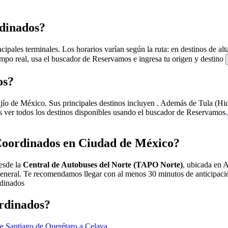
rdinados?
cipales terminales. Los horarios varían según la ruta: en destinos de a
iempo real, usa el buscador de Reservamos e ingresa tu origen y destino
os?
jío de México. Sus principales destinos incluyen
. Además de
Tula (Hi
s ver todos los destinos disponibles usando el buscador de Reservamos.
 Coordinados en Ciudad de México?
esde la
Central de Autobuses del Norte (TAPO Norte)
, ubicada en 
 general. Te recomendamos llegar con al menos 30 minutos de anticipació
rdinados
ordinados?
e Santiago de Querétaro a Celaya
.