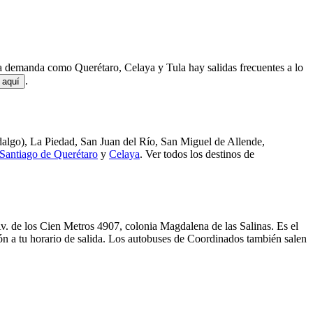
lta demanda como Querétaro, Celaya y Tula hay salidas frecuentes a lo
.
aquí
dalgo), La Piedad, San Juan del Río, San Miguel de Allende,
Santiago de Querétaro
y
Celaya
.
Ver todos los destinos de
Av. de los Cien Metros 4907, colonia Magdalena de las Salinas. Es el
n a tu horario de salida.
Los autobuses de Coordinados también salen