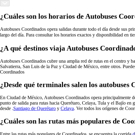
¿Cuáles son los horarios de Autobuses Coo
Autobuses Coordinados opera salidas durante todo el día desde sus prin
largo del día. Para consultar los horarios exactos y disponibilidad en t
¿A qué destinos viaja Autobuses Coordinad
Autobuses Coordinados cubre una amplia red de rutas en el centro y ba
Salvatierra, San Luis de la Paz y Ciudad de México, entre otros. Puede
Coordinados
¿Desde qué terminales salen los autobuses
En Ciudad de México, Autobuses Coordinados opera principalmente d
punto de salida para rutas hacia Querétaro, Celaya, Tula y el Bajío en
desde .
Santiago de Querétaro
y
Celaya
.
Ver todos los orígenes de Coo
¿Cuáles son las rutas más populares de Co
Entre las rutas más populares de Coordinados, se encuentra la corrida
d