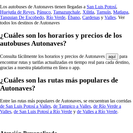
Los autobuses de Autonaves tienen llegadas a
San Luis Potosí
,
Huejutla de Reyes
,
Pánuco
,
Tamazunchale
,
Xilitla
,
Tamuín
,
Matlapa
,
Tanquian De Escobedo
,
Río Verde
,
Ébano
,
Cardenas
y
Valles
.
Ver
todos los destinos de Autonaves
¿Cuáles son los horarios y precios de los
autobuses Autonaves?
Consulta fácilmente los horarios y precios de Autonaves
para
aquí
encontrar rutas y tarifas actualizadas en tiempo real para cada destino,
gracias a nuestra plataforma en línea o app.
¿Cuáles son las rutas más populares de
Autonaves?
Entre las rutas más populares de Autonaves, se encuentran las corridas
de San Luis Potosí a Valles
,
de Tampico a Valles
,
de Río Verde a
Valles
,
de San Luis Potosí a Río Verde
y
de Valles a Río Verde
.