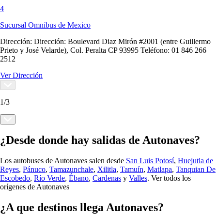
4
Sucursal Omnibus de Mexico
Dirección:
Dirección: Boulevard Diaz Mirón #2001 (entre Guillermo
Prieto y José Velarde), Col. Peralta CP 93995 Teléfono: 01 846 266
2512
Ver Dirección
1
/
3
¿Desde donde hay salidas de Autonaves?
Los autobuses de Autonaves salen desde
San Luis Potosí
,
Huejutla de
Reyes
,
Pánuco
,
Tamazunchale
,
Xilitla
,
Tamuín
,
Matlapa
,
Tanquian De
Escobedo
,
Río Verde
,
Ébano
,
Cardenas
y
Valles
.
Ver todos los
orígenes de Autonaves
¿A que destinos llega Autonaves?