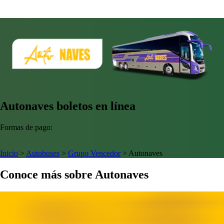
Autonaves boletos en línea
Formas de pago:
Inicio
>
Autobuses
>
Grupo Vencedor
>
Autonaves
Conoce más sobre Autonaves