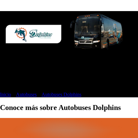
Autobuses Dolphins boletos en línea
Formas de pago:
Inicio
>
Autobuses
>
Autobuses Dolphins
>
Autobuses Dolphins
Conoce más sobre Autobuses Dolphins