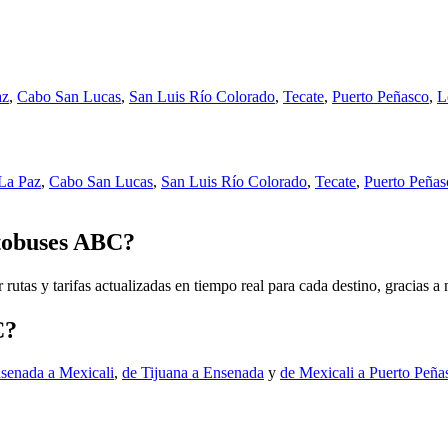
az
,
Cabo San Lucas
,
San Luis Río Colorado
,
Tecate
,
Puerto Peñasco
,
L
La Paz
,
Cabo San Lucas
,
San Luis Río Colorado
,
Tecate
,
Puerto Peñas
utobuses ABC?
 rutas y tarifas actualizadas en tiempo real para cada destino, gracias a 
C?
senada a Mexicali
,
de Tijuana a Ensenada
y
de Mexicali a Puerto Peña