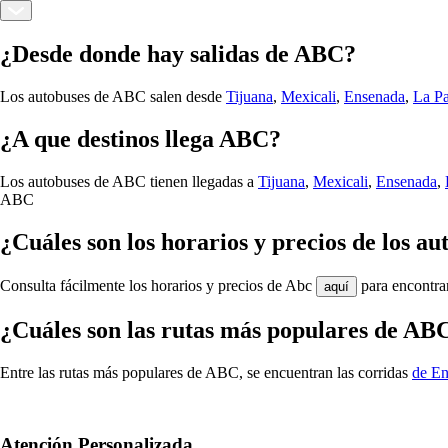
¿Desde donde hay salidas de ABC?
Los autobuses de ABC salen desde
Tijuana
,
Mexicali
,
Ensenada
,
La P
¿A que destinos llega ABC?
Los autobuses de ABC tienen llegadas a
Tijuana
,
Mexicali
,
Ensenada
,
ABC
¿Cuáles son los horarios y precios de los a
Consulta fácilmente los horarios y precios de Abc
para encontrar
aquí
¿Cuáles son las rutas más populares de AB
Entre las rutas más populares de ABC, se encuentran las corridas
de En
Atención Personalizada