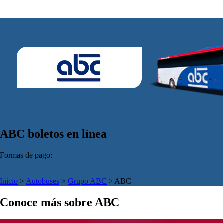
ABC boletos en línea
Formas de pago:
Inicio
>
Autobuses
>
Grupo ABC
>
ABC
Conoce más sobre ABC