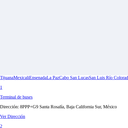
Tijuana
Mexicali
Ensenada
La Paz
Cabo San Lucas
San Luis Río Colora
1
Terminal de buses
Dirección:
8PPP+G9 Santa Rosalía, Baja California Sur, México
Ver Dirección
2