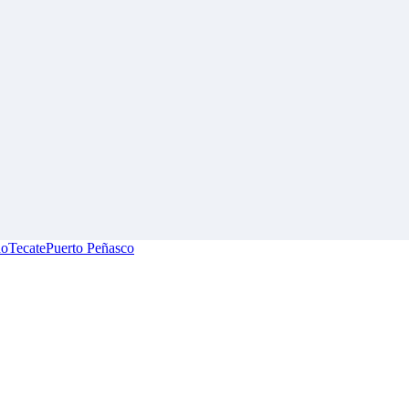
do
Tecate
Puerto Peñasco